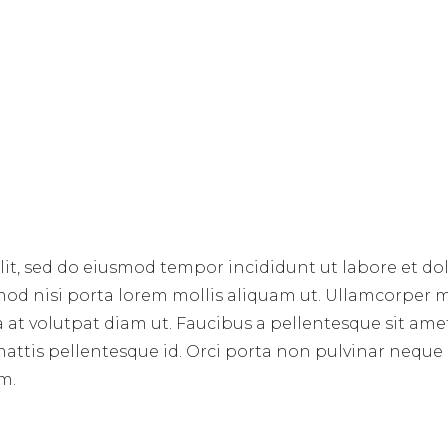
lit, sed do eiusmod tempor incididunt ut labore et d
od nisi porta lorem mollis aliquam ut. Ullamcorper m
 at volutpat diam ut. Faucibus a pellentesque sit amet.
mattis pellentesque id. Orci porta non pulvinar neque
m.